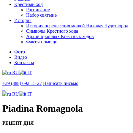
Крестный ход
Расписание
Набор святынь
История
История перенесения мощей Николая Чудотворца
Символы Крестного хода
Архив прошлых Крестных ходов
Факты помощи
Фото
Видео
Контакты
RU
IT
+39 (388) 692-15-27
Написать письмо
RU
IT
Piadina Romagnola
РЕЦЕПТ ДНЯ