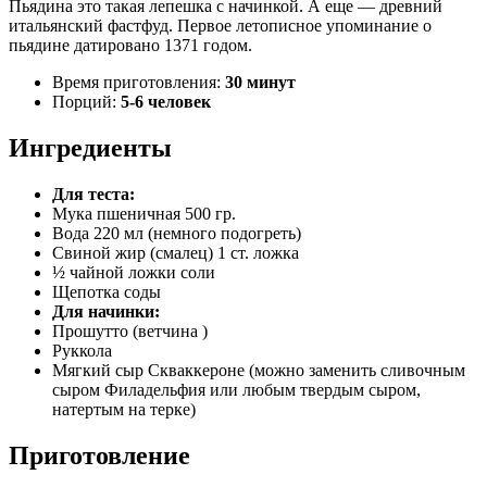
Пьядина это такая лепешка с начинкой. А еще — древний
итальянский фастфуд. Первое летописное упоминание о
пьядине датировано 1371 годом.
Время приготовления:
30 минут
Порций:
5-6 человек
Ингредиенты
Для теста:
Мука пшеничная 500 гр.
Вода 220 мл (немного подогреть)
Свиной жир (смалец) 1 ст. ложка
½
чайной ложки соли
Щепотка соды
Для начинки:
Прошутто (ветчина )
Руккола
Мягкий сыр Скваккероне (можно заменить сливочным
сыром Филадельфия или любым твердым сыром,
натертым на терке)
Приготовление