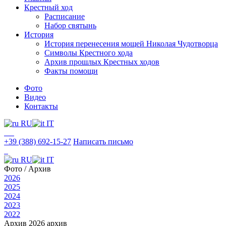
Крестный ход
Расписание
Набор святынь
История
История перенесения мощей Николая Чудотворца
Символы Крестного хода
Архив прошлых Крестных ходов
Факты помощи
Фото
Видео
Контакты
RU
IT
+39 (388) 692-15-27
Написать письмо
RU
IT
Фото
/ Архив
2026
2025
2024
2023
2022
Архив
2026 архив