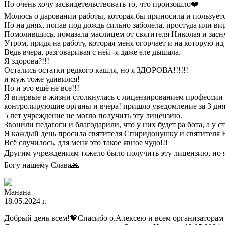
Но очень хочу засвидетельствовать то, что произошло❤️
Молюсь о даровании работы, которая бы приносила и пользует
Но на днях, попав под дождь сильно заболела, простуда или вир
Помолившись, помазала маслицем от святителя Николая и засн
Утром, придя на работу, которая меня огорчает и на которую ид
Ведь вчера, разговаривая с ней -я даже еле дышала.
Я здорова?!!!
Остались остатки редкого кашля, но я ЗДОРОВА!!!!!!
и муж тоже удивился!
Но и это ещё не все!!!
Я впервые в жизни столкнулась с лицензированием профессии в
контролирующие органы и вчера! пришло уведомление за 3 дня 
5 лет учреждение не могло получить эту лицензию.
Звонили педагоги и благодарили, что у них будет ра бота, а у с
Я каждый день просила святителя Спиридонушку и святителя Н
Всё случилось, для меня это такое явное чудо!!!
Другим учреждениям тяжело было получить эту лицензию, но я
Богу нашему Слава🙏
Манана
18.05.2024 г.
Добрый день всем!💖Спасибо о.Алексею и всем организаторам 