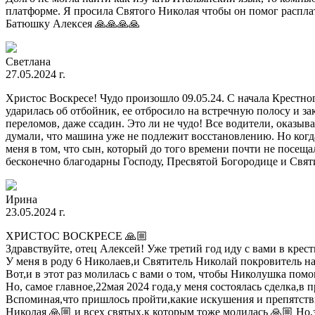
платформе. Я просила Святого Николая чтобы он помог расплат
Батюшку Алексея 🙏🙏🙏🙏
Светлана
27.05.2024 г.
Христос Воскресе! Чудо произошло 09.05.24. С начала Крестног
ударилась об отбойник, ее отбросило на встречную полосу и за
переломов, даже ссадин. Это ли не чудо! Все водители, оказы
думали, что машина уже не подлежит восстановлению. Но когда 
меня в том, что сын, который до того времени почти не посещ
бесконечно благодарны Господу, Пресвятой Богородице и Свят
Ирина
23.05.2024 г.
ХРИСТОС ВОСКРЕСЕ 🙏🏼
Здравствуйте, отец Алексей! Уже третий год иду с вами в кре
У меня в роду 6 Николаев,и Святитель Николай покровитель н
Вот,и в этот раз молилась с вами о том, чтобы Николушка пом
Но, самое главное,22мая 2024 года,у меня состоялась сделка,в
Вспоминая,что пришлось пройти,какие искушения и препятств
Николая 🙏🏼 и всех святых,к которым тоже молилась 🙏🏼 Но,