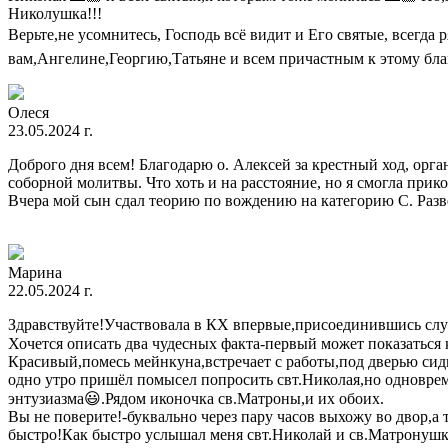
Николушка!!!
Верьте,не усомнитесь, Господь всё видит и Его святые, всегда 
вам,Ангелине,Георгию,Татьяне и всем причастным к этому бл
Олеся
23.05.2024 г.
Доброго дня всем! Благодарю о. Алексей за крестный ход, орг
соборной молитвы. Что хоть и на расстояние, но я смогла прик
Вчера мой сын сдал теорию по вождению на категорию С. Разве
Марина
22.05.2024 г.
Здравствуйте!Участвовала в КХ впервые,присоединившись случ
Хочется описать два чудесных факта-первый может показаться 
Красивый,помесь мейнкуна,встречает с работы,под дверью сидит
одно утро пришёл помысел попросить свт.Николая,но одновреме
энтузиазма😃.Рядом иконочка св.Матроны,и их обоих.
Вы не поверите!-буквально через пару часов выхожу во двор,а
быстро!Как быстро услышал меня свт.Николай и св.Матронушка!