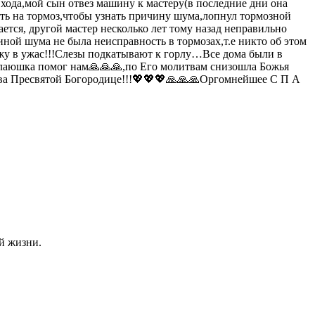
о хода,мой сын отвез машину к мастеру(в последние дни она
жать на тормоз,чтобы узнать причину шума,лопнул тормозной
ется, другой мастер несколько лет тому назад неправильно
иной шума не была неисправность в тормозах,т.е никто об этом
хожу в ужас!!!Слезы подкатывают к горлу…Все дома были в
иколаюшка помог нам🙏🙏🙏,по Его молитвам снизошла Божья
лава Пресвятой Богородице!!!💖💖💖🙏🙏🙏Оргомнейшее С П А
й жизни.