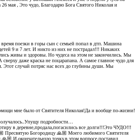
 26 мая , Это чудо, Благодарю Бога Святого Николая и
о время поезки в горы сын с семьей попал в дтп. Машина
тей 9 и 7 лет. И никто из них не пострадал!!! Никаких
ались живы и здоровы. Но чудеса на этом не закончились. Мы
 сверху даже краска не поцарапана. А самое главное чудо для
м. Этот случай потряс нас всех до глубины души. Мы
 помощи мне было от Святителя Николая!Да и вообще по-жизни!
е получалось..Упущу подробности…
артиру в деревне,продала,погасились все долги!!!Это ЧУДО!!!
🙏🏼 Пресвятую Богородицу 🙏🏼 Моего любимого Святителя
й 🙏🏼 И,окончательную точку,в этом вопросе,поставил