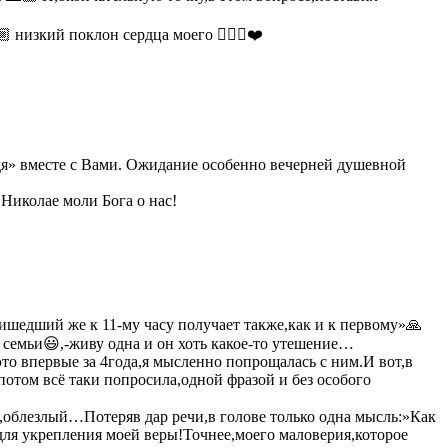
 низкий поклон сердца моего 🙇🏼‍♀️❤️
одя» вместе с Вами. Ожидание особенно вечерней душевной
 Николае моли Бога о нас!
ишедший же к 11-му часу получает также,как и к первому»🙏
 семьи😃,-живу одна и он хоть какое-то утешение…
это впервые за 4года,я мысленно попрощалась с ним.И вот,в
отом всё таки попросила,одной фразой и без особого
й,облезлый…Потеряв дар речи,в голове только одна мысль:»Как
 для укрепления моей веры!Точнее,моего маловерия,которое