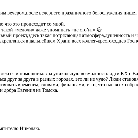
им вечером,после вечернего праздничного богослужения,пишет 
рю,что это происходит со мной.
 такой «мелочи» даже упоминать «не сто’ит» 😃
ьный проект,здесь такая потрясающая атмосфера,душевность и ч
и укрепляться в дальнейшем.Храни всех коллег-крестоходцев Гос
лексея и помощников за уникальную возможность идти КХ с Вами.
я друг за друга в разных городах, это ли не чудо? Люди становят
ртвовать временем, словами, финансами, и то, что нас всех соб
 добра Евгения из Томска.
святителю Николаю.