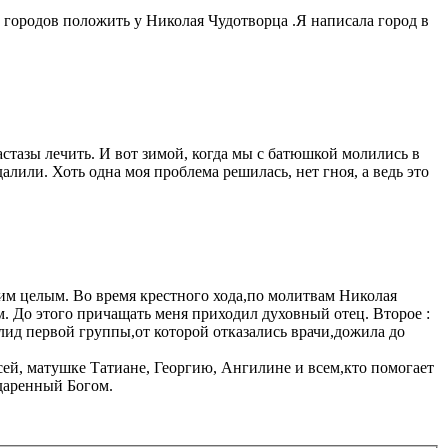
 городов положить у Николая Чудотворца .Я написала город в
стазы лечить. И вот зимой, когда мы с батюшкой молились в
лили. Хоть одна моя проблема решилась, нет гноя, а ведь это
дним целым. Во время крестного хода,по молитвам Николая
м. До этого причащать меня приходил духовный отец. Второе :
алид первой группы,от которой отказались врачи,дожила до
ей, матушке Татиане, Георгию, Ангилине и всем,кто помогает
одаренный Богом.