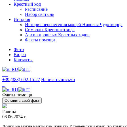
Крестный ход
Расписание
Набор святынь
История
История перенесения мощей Николая Чудотворца
Символы Крестного хода
Архив прошлых Крестных ходов
Факты помощи
Фото
Видео
Контакты
RU
IT
+39 (388) 692-15-27
Написать письмо
RU
IT
Факты помощи
Оставить свой факт
Галина
08.06.2024 г.
Долго не могла найти как изучать Итальянский язык, то компь