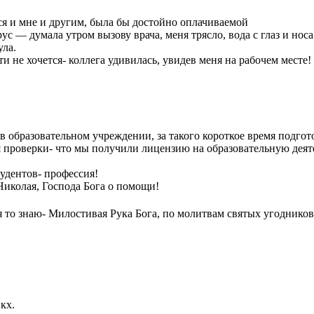
ся и мне и другим, была бы достойно оплачиваемой
ус — думала утром вызову врача, меня трясло, вода с глаз и носа
ула.
ти не хочется- коллега удивилась, увидев меня на рабочем месте!
 образовательном учреждении, за такого короткое время подгот
проверки- что мы получили лицензию на образовательную деятель
тудентов- профессия!
иколая, Господа Бога о помощи!
 то знаю- Милостивая Рука Бога, по молитвам святых угоднико
кх.