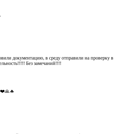
.
овили документацию, в среду отправили на проверку в
ность!!!!! Без замечаний!!!!
в❤️🙏🔥