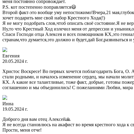
меня постоянно сопровождает.
P.S. кот постепенно поправляется😃
Второй факт-это вообще уму непостижимо!Вчера,21 мая,глубок
хочет подарить мне свой набор Крестного Хода(!)
Я не могу подобрать слов,чтоб описать своё состояние.Я не ве
Ну,то что Крестный Ход излечил меня от депрессии и уныния,о
Спаси Господи отца Алексея и всех помощников КХ,это гениал
странам,что думается,это должно и будет,дай Бог,развиваться 
Евгения
20.05.2024 г.
Христос Воскресе! Во первых хочется поблагодарить Бога, О. А
стали родными, и началось изменение сердец, мы начали молитьс
КХ. А какие все талантливые, тоже факт, добрые, готовы поже
соглашению и мы объединились! С пожеланиями Любви, мира и
Инна
19.05.2024 г.
Доброго дня вам отец Алексей🙏
Я не всегда становлюсь на акафист во время крестного хода к 
Прости, меня отче!