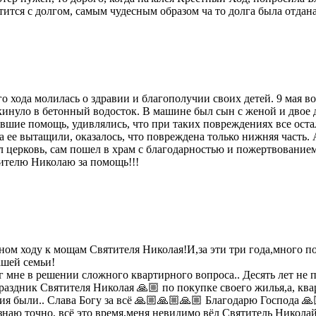
ится с долгом, самым чудесным образом ча то долга была отдана
о хода молилась о здравии и благополучии своих детей. 9 мая в
кинуло в бетонный водосток. В машине был сын с женой и двое де
вавшие помощь, удивлялись, что при таких повреждениях все ост
ее вытащили, оказалось, что повреждена только нижняя часть. А
ал церковь, сам пошел в храм с благодарностью и пожертвование
ителю Николаю за помощь!!!
стном ходу к мощам Святителя Николая!И,за эти три года,много
ашей семьи!
ог мне в решении сложного квартирного вопроса.. Десять лет н
 праздник Святителя Николая 🙏🏼 по покупке своего жилья,а, кв
ия были.. Слава Богу за всё 🙏🏼🙏🏼🙏🏼 Благодарю Господа 
знаю точно, всё это время,меня невидимо вёл Святитель Никола