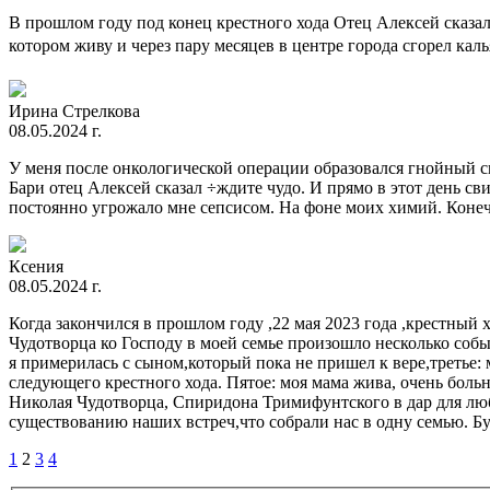
В прошлом году под конец крестного хода Отец Алексей сказал
котором живу и через пару месяцев в центре города сгорел к
Ирина Стрелкова
08.05.2024 г.
У меня после онкологической операции образовался гнойный св
Бари отец Алексей сказал ÷ждите чудо. И прямо в этот день св
постоянно угрожало мне сепсисом. На фоне моих химий. Конеч
Ксения
08.05.2024 г.
Когда закончился в прошлом году ,22 мая 2023 года ,крестный
Чудотворца ко Господу в моей семье произошло несколько собы
я примерилась с сыном,который пока не пришел к вере,третье: 
следующего крестного хода. Пятое: моя мама жива, очень боль
Николая Чудотворца, Спиридона Тримифунтского в дар для лю
существованию наших встреч,что собрали нас в одну семью. Бу
1
2
3
4