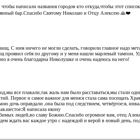
 чтобы написали названия городов кто откуда,чтобы этот список
альянный бар.Спасибо Святому Николаю и Отцу Алексею 🙏❤️
ищ. С ним ничего не могли сделать, говорили главное надо мета
ищ проявил себя по другому и у меня нашли марлевый тампон. Уда
но я очень благодарна Николушке и очень надеюсь на него!
 ход,мы все плакали,так жаль нам было расставаться,мы стали о
тий. Первое и самое важное для меня:я стала сама посещать Хра
мою дочь оправдали ,она была под следствием, четвёртое:я, инв
ная.шестое:Я написала икону
бимых людей,во славу Божию.Спасибо огромное вам, отец Алекс
дем ждать вас каждое утро с надеждой и верой в новый день, п