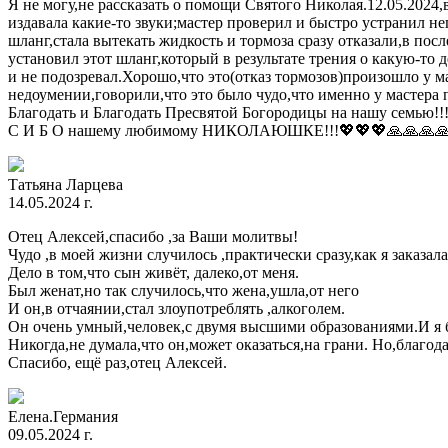
Я не могу,не рассказать о помощи Святого Николая.12.05.2024,
издавала какие-то звуки;мастер проверил и быстро устранил н
шланг,стала вытекать жидкость и тормоза сразу отказали,в пос
установил этот шланг,который в результате трения о какую-то 
и не подозревал.Хорошо,что это(отказ тормозов)произошло у м
недоумении,говорили,что это было чудо,что именно у мастера
Благодать и Благодать Пресвятой Богородицы на нашу семью!
С И Б О нашему любимому НИКОЛАЮШКЕ!!!💖💖💖🙏🙏🙏
Татьяна Ларцева
14.05.2024 г.
Отец Алексей,спасибо ,за Ваши молитвы!
Чудо ,в моей жизни случилось ,практически сразу,как я заказал
Дело в том,что сын живёт, далеко,от меня.
Был женат,но так случилось,что жена,ушла,от него
И он,в отчаянии,стал злоупотреблять ,алкоголем.
Он очень умный,человек,с двумя высшими образованиями.И я 
Никогда,не думала,что он,может оказаться,на грани. Но,благо
Спасибо, ещё раз,отец Алексей.
Елена.Германия
09.05.2024 г.