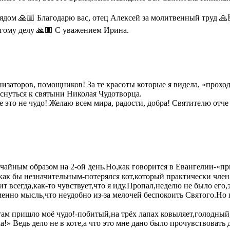
рядом 🙏🏼 Благодарю вас, отец Алексей за молитвенный труд 🙏🏼
агому делу 🙏🏼 С уважением Ирина.
анизаторов, помощников! За те красоты которые я видела, «прох
оснуться к святыни Николая Чудотворца.
 это не чудо! Желаю всем мира, радости, добра! Святителю отче
айным образом на 2-ой день.Но,как говорится в Евангелии-«пр
как бы незначительным-потерялся кот,который практически член
 всегда,как-то чувствует,что я иду.Пропал,неделю не было его,
нно мысль,что неудобно из-за мелочей беспокоить Святого.Но п
 там пришло моё чудо!-побитый,на трёх лапах ковыляет,голодны
» Ведь дело не в коте,а что это мне дано было прочувствовать